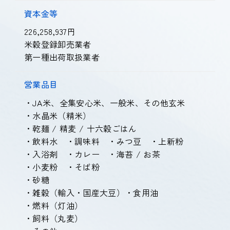
資本金等
226,258,937円
米穀登録卸売業者
第一種出荷取扱業者
営業品目
・JA米、全集安心米、一般米、その他玄米
・水晶米（精米）
・乾麺 / 精麦 / 十六穀ごはん
・飲料水 ・調味料 ・みつ豆 ・上新粉
・入浴剤 ・カレー ・海苔 / お茶
・小麦粉 ・そば粉
・砂糖
・雑穀（輸入・国産大豆）・食用油
・燃料（灯油）
・飼料（丸麦）