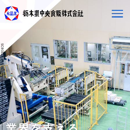
MESSAGE
ごあいさつ
SCROLL
SERVICES
事業案内
PRODUCTS
商品紹介
FACILITIES
設備紹介