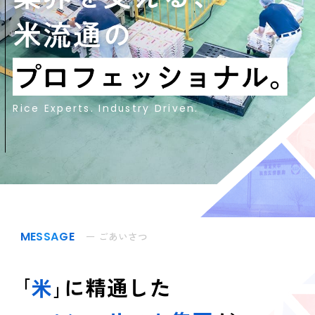
COMPANY
会社概要
AREA
拠点情報
RECRUIT
Rice Experts. Industry Driven.
採用情報
当社について
仕事紹介
社員インタビュー
MESSAGE
ー ごあいさつ
募集要項
｢
米
｣に精通した