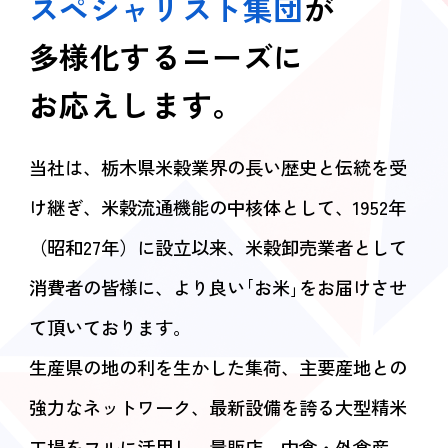
スペシャリスト集団
が
プライバシーポリシー
多様化するニーズに
お応えします。
当社は、栃木県米穀業界の長い歴史と伝統を受
け継ぎ、
米穀流通機能の中核体として、1952年
（昭和27年）に設立以来、米穀卸売業者として
消費者の皆様に、より良い｢お米｣をお届けさせ
て頂いております。
生産県の地の利を生かした集荷、主要産地との
強力なネットワーク、最新設備を
誇る大型精米
工場をフルに活用し、量販店、中食・外食産