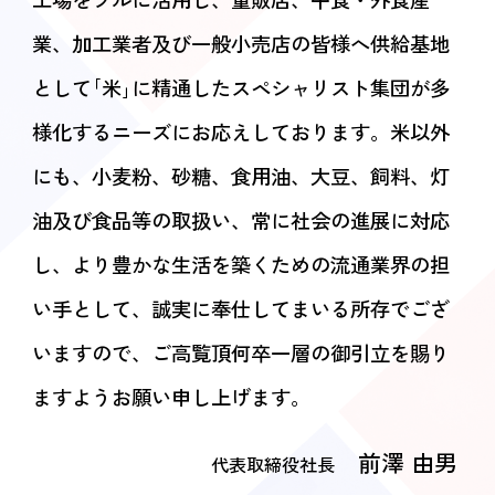
業、加工業者及び
一般小売店の皆様へ供給基地
として｢米｣に精通したスペシャリスト集団が
多
様化するニーズにお応えしております。
米以外
にも、小麦粉、砂糖、食用油、大豆、飼料、灯
油及び食品等の取扱い、
常に社会の進展に対応
し、より豊かな生活を築くための流通業界の担
い手として、
誠実に奉仕してまいる所存でござ
いますので、
ご高覧頂何卒一層の御引立を賜り
ますようお願い申し上げます。
前澤 由男
代表取締役社長