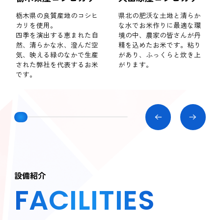
栃木県の良質産地のコシヒ
県北の肥沃な土地と清らか
カリを使用。
な水でお米作りに最適な環
四季を演出する恵まれた自
境の中、農家の皆さんが丹
然、清らかな水、澄んだ空
精を込めたお米です。粘り
気、映える緑のなかで生産
があり、ふっくらと炊き上
された弊社を代表するお米
がります。
です。
設備紹介
FACILITIES